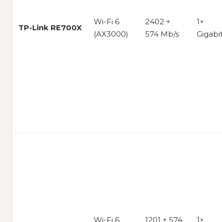
Wi-Fi 6
2402 +
1×
TP-Link RE700X
(AX3000)
574 Mb/s
Gigabi
Wi-Fi 6
1201 + 574
1×