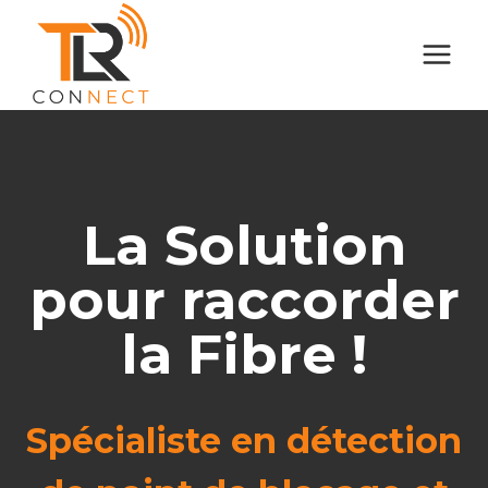
Aller
au
contenu
La Solution
pour raccorder
la Fibre !
Spécialiste en détection