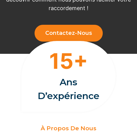
raccordement !
Contactez-Nous
1
15+
5
+
Ans
D’expérience
À Propos De Nous